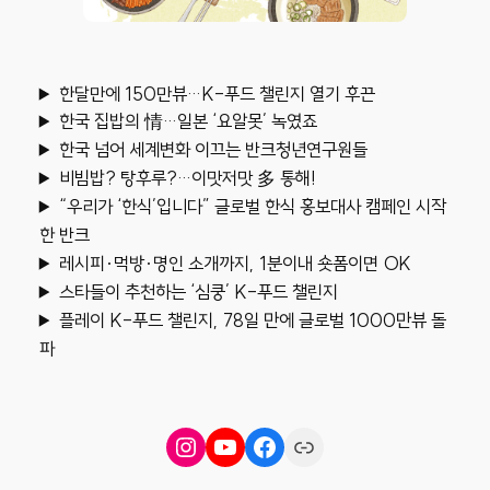
한달만에 150만뷰…K-푸드 챌린지 열기 후끈
한국 집밥의 情…일본 ‘요알못’ 녹였죠
한국 넘어 세계변화 이끄는 반크청년연구원들
비빔밥? 탕후루?…이맛저맛 多 통해!
“우리가 ‘한식’입니다” 글로벌 한식 홍보대사 캠페인 시작
한 반크
레시피·먹방·명인 소개까지, 1분이내 숏폼이면 OK
스타들이 추천하는 ‘심쿵’ K-푸드 챌린지
플레이 K-푸드 챌린지, 78일 만에 글로벌 1000만뷰 돌
파
Instagram
YouTube
Facebook
Link